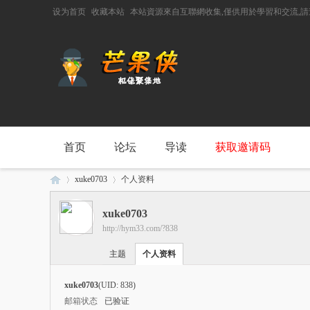
设为首页
收藏本站
本站資源來自互聯網收集,僅供用於學習和交流,
首页
论坛
导读
获取邀请码
xuke0703
个人资料
xuke0703
http://hym33.com/?838
芒
›
›
主题
个人资料
xuke0703
(UID: 838)
邮箱状态
已验证