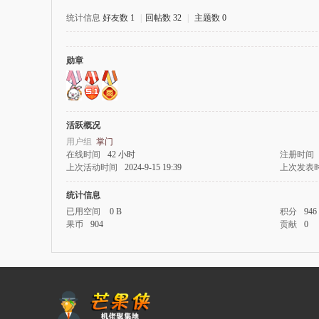
统计信息
好友数 1
|
回帖数 32
|
主题数 0
勋章
果
活跃概况
用户组
掌门
在线时间
42 小时
注册时间
上次活动时间
2024-9-15 19:39
上次发表
统计信息
侠
已用空间
0 B
积分
946
果币
904
贡献
0