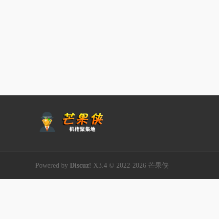
Powered by
Discuz!
X3.4
© 2022-2026
芒果侠